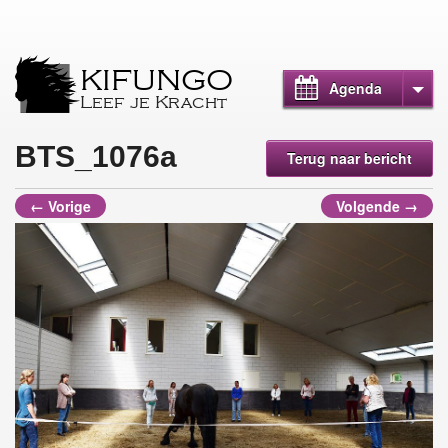
KIFUNGO
Agenda
Leef je Kracht
BTS_1076a
Terug naar bericht
← Vorige
Volgende →