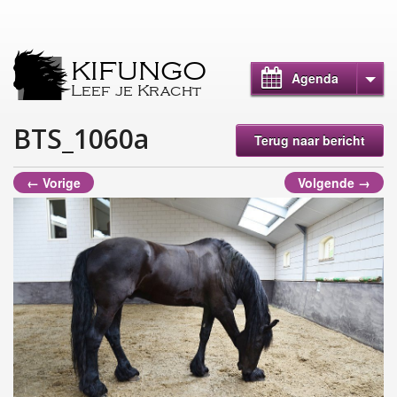
KIFUNGO
Agenda
Leef je Kracht
BTS_1060a
Terug naar bericht
← Vorige
Volgende →