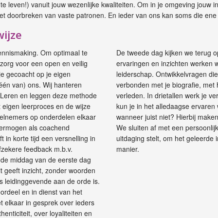
e leven!) vanuit jouw wezenlijke kwaliteiten. Om in je omgeving jouw i
et doorbreken van vaste patronen. En ieder van ons kan soms die ene z
ijze
kennismaking. Om optimaal te
De tweede dag kijken we terug o
zorg voor een open en veilig
ervaringen en inzichten werken w
je gecoacht op je eigen
leiderschap. Ontwikkelvragen die 
(één van) ons. Wij hanteren
verbonden met je biografie, met
d Leren en leggen deze methode
verleden. In drietallen werk je v
et eigen leerproces en de wijze
kun je in het alledaagse ervaren
eelnemers op onderdelen elkaar
wanneer juist niet? Hierbij make
 vermogen als coachend
We sluiten af met een persoonlijk
in korte tijd een versnelling in
uitdaging stelt, om het geleerde 
fzekere feedback m.b.v.
manier.
de middag van de eerste dag
 geeft inzicht, zonder woorden
ls leidinggevende aan de orde is.
oordeel en in dienst van het
 elkaar in gesprek over ieders
enticiteit, over loyaliteiten en