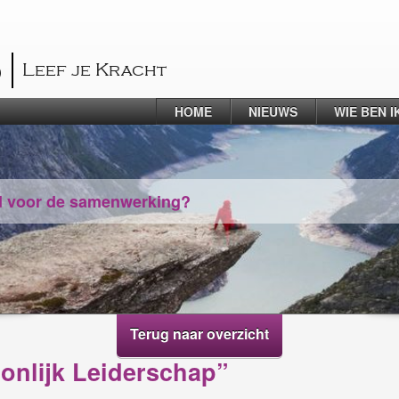
O
Leef je Kracht
HOME
NIEUWS
WIE BEN I
d voor de samenwerking?
Terug naar overzicht
nlijk Leiderschap”