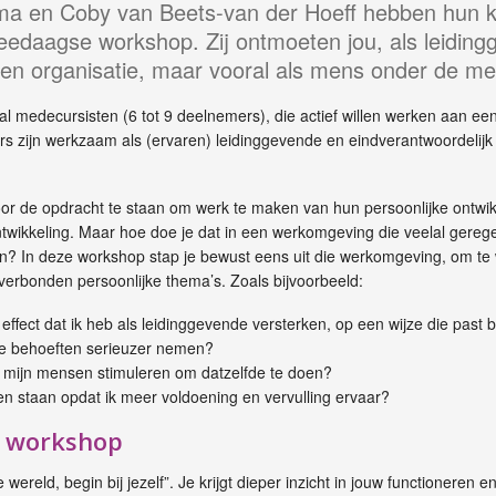
sma en Coby van Beets-van der Hoeff hebben hun 
edaagse workshop. Zij ontmoeten jou, als leiding
 een organisatie, maar vooral als mens onder de m
al medecursisten (6 tot 9 deelnemers), die actief willen werken aan ee
rs zijn werkzaam als (ervaren) leidinggevende en eindverantwoordelijk 
or de opdracht te staan om werk te maken van hun persoonlijke ontwik
wikkeling. Maar hoe doe je dat in een werkomgeving die veelal gerege
n? In deze workshop stap je bewust eens uit die werkomgeving, om te
erbonden persoonlijke thema’s. Zoals bijvoorbeeld:
effect dat ik heb als leidinggevende versterken, op een wijze die past bi
te behoeften serieuzer nemen?
n mijn mensen stimuleren om datzelfde te doen?
en staan opdat ik meer voldoening en vervulling ervaar?
e workshop
wereld, begin bij jezelf”. Je krijgt dieper inzicht in jouw functioneren e