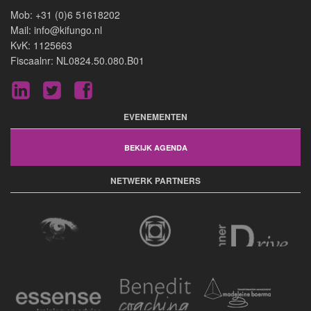
Mob: +31 (0)6 51618202
Mail: info@kifungo.nl
KvK: 1125663
Fiscaalnr: NL0824.50.080.B01
LinkedIn
Twitter
Facebook
EVENEMENTEN
BEKIJK AGENDA
NETWERK PARTNERS
Koren Visie
In the Heart of
Inner Drive
Change